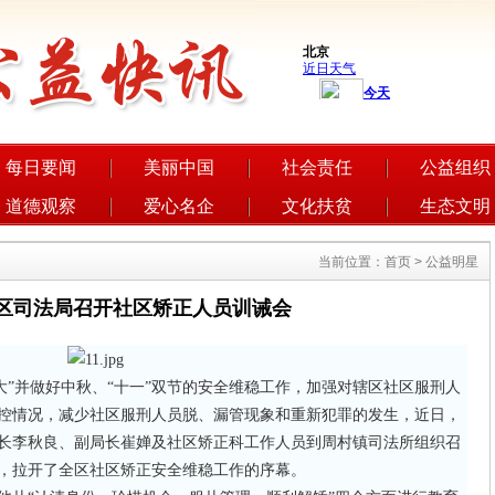
每日要闻
美丽中国
社会责任
公益组织
道德观察
爱心名企
文化扶贫
生态文明
当前位置：首页 > 公益明星
区司法局召开社区矫正人员训诫会
”并做好中秋、“十一”双节的安全维稳工作，加强对辖区社区服刑人
控情况，减少社区服刑人员脱、漏管现象和重新犯罪的发生，近日，
长李秋良、副局长崔婵及社区矫正科工作人员到周村镇司法所组织召
会，拉开了全区社区矫正安全维稳工作的序幕。