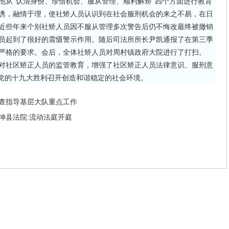
从“认清身份、珍惜机会、服从管理、顺利解矫”四个方面进行教育
诱，融情于理，使社矫人员认识到在社会服刑机会的来之不易，在日
近些年来个别社矫人员因不服从管理多次警告后仍不悔改最终被撤销
员起到了很好的震慑警示作用。随后司法所所长尹凯通报了在第三季
严格的要求。会后，全体社矫人员对周村镇政府大院进行了打扫。
社区矫正人员的监管教育，增强了社区矫正人员法律意识、服刑意
和党的十九大胜利召开创造和谐稳定的社会环境。
查指导基层大队重点工作
坤县法院:流动法庭开庭