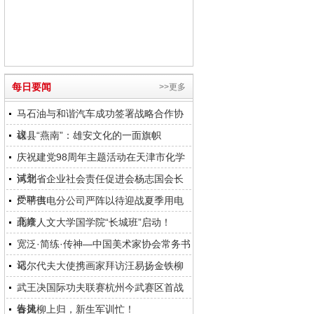
每日要闻
>>更多
马石油与和谐汽车成功签署战略合作协
议
雄县“燕南”：雄安文化的一面旗帜
庆祝建党98周年主题活动在天津市化学
试剂
河北省企业社会责任促进会杨志国会长
受聘吉
广平供电分公司严阵以待迎战夏季用电
高峰
北京人文大学国学院“长城班”启动！
宽泛·简练·传神—中国美术家协会常务书
记
马尔代夫大使携画家拜访汪易扬金铁柳
武王决国际功夫联赛杭州今武赛区首战
告捷
春风柳上归，新生军训忙！