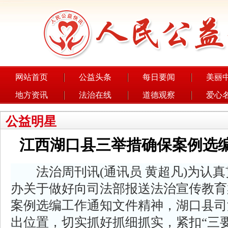
网站首页
公益头条
每日要闻
美丽
地方资讯
法治在线
道德观察
爱心
公益明星
江西湖口县三举措确保案例选
法治周刊讯(通讯员 黄超凡)为认真
办关于做好向司法部报送法治宣传教育
案例选编工作通知文件精神，湖口县司
出位置，切实抓好抓细抓实，紧扣“三