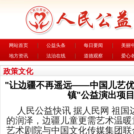
网站首页
公益头条
每日要闻
美丽
地方资讯
法治在线
道德观察
爱心
政策文化
"让边疆不再遥远——中国儿艺
镇"公益演出项
人民公益快讯 据人民网 祖
的润泽，边疆儿童更需艺术温暖
艺术剧院与中国文化传媒集团联