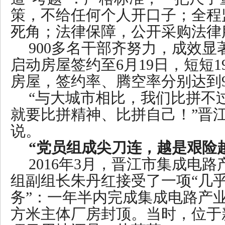
策，不给任何个人开口子；全程
死角；法律保障，公开采购法律
900多名干部齐努力，成效显
启动房屋签约至6月19日，短短19
房屋，签约率、腾空率分别达到97.
“与大城市相比，我们比拼不
就要比拼精神、比拼自己！”晋
说。
“党员组成尖刀连，越是艰险
2016年3月，晋江市集成电
组副组长朱丹红接受了一项“几
务”：一年半内完成集成电路产业
方米主体厂房封顶。当时，位于新