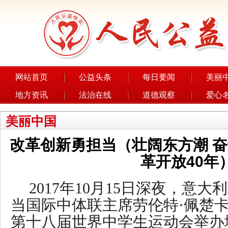
网站首页
公益头条
每日要闻
美丽
地方资讯
法治在线
道德观察
爱心
美丽中国
改革创新勇担当（壮阔东方潮 
革开放40年
2017年10月15日深夜，意
当国际中体联主席劳伦特·佩楚卡郑
第十八届世界中学生运动会举办