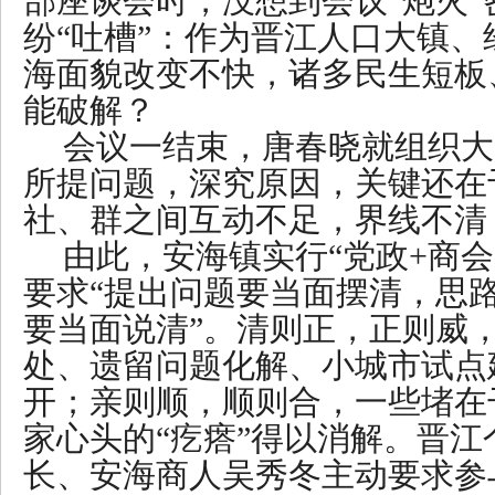
部座谈会时，没想到会议“炮火
纷“吐槽”：作为晋江人口大镇
海面貌改变不快，诸多民生短板
能破解？
会议一结束，唐春晓就组织大
所提问题，深究原因，关键还在
社、群之间互动不足，界线不清
由此，安海镇实行“党政+商会
要求“提出问题要当面摆清，思
要当面说清”。清则正，正则威
处、遗留问题化解、小城市试点
开；亲则顺，顺则合，一些堵在
家心头的“疙瘩”得以消解。晋
长、安海商人吴秀冬主动要求参