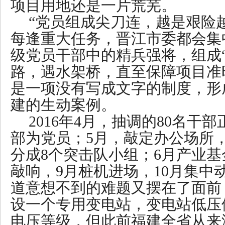
项目用地还是一片荒芜。
“党员组成尖刀连，越是艰险
每逢重大任务，晋江市委都会集
级党员干部中的精兵强将，组成
路，遇水架桥，直至保障项目准
是一项没有写成文字的制度，形
建的生动案例。
2016年4月，抽调的80名干
部为党员；5月，敲定办公场所
分成8个突击队小组；6月产业基
敲响，9月桩机进场，10月集中
道意想不到的难题又摆在了面前
设一个专用变电站，变电站低压
电压等级，但此前福建全省从来