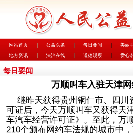
网站首页
公益头条
每日要闻
美丽
地方资讯
法治在线
道德观察
爱心
每日要闻
万顺叫车入驻天津网
继昨天获得贵州铜仁市、四川
可证后，今天万顺叫车又获得天
车汽车经营许可证》
。至此，万
210个颁布网约车法规的城市中，